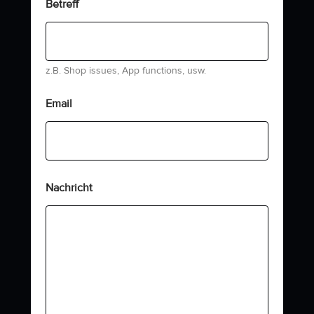
Betreff
z.B. Shop issues, App functions, usw.
Email
Nachricht